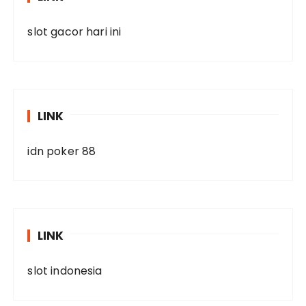
slot gacor hari ini
LINK
idn poker 88
LINK
slot indonesia