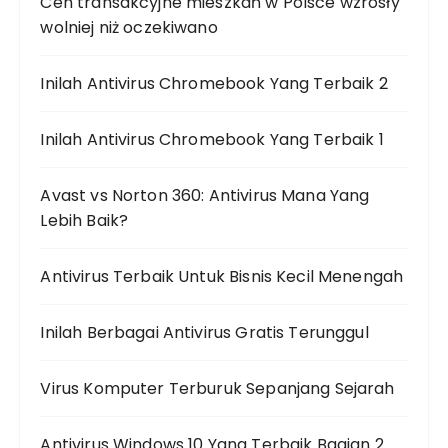
Cen transakcyjne mieszkań w Polsce wzrosły
wolniej niż oczekiwano
Inilah Antivirus Chromebook Yang Terbaik 2
Inilah Antivirus Chromebook Yang Terbaik 1
Avast vs Norton 360: Antivirus Mana Yang
Lebih Baik?
Antivirus Terbaik Untuk Bisnis Kecil Menengah
Inilah Berbagai Antivirus Gratis Terunggul
Virus Komputer Terburuk Sepanjang Sejarah
Antivirus Windows 10 Yang Terbaik Bagian 2