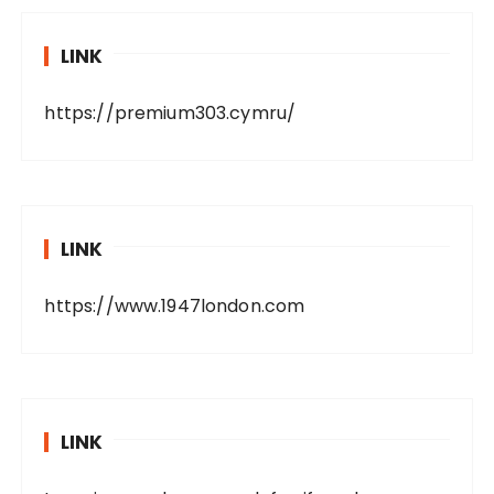
LINK
https://premium303.cymru/
LINK
https://www.1947london.com
LINK