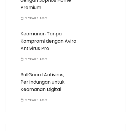
dengan Sophos Home
Premium
2 YEARS AGO
Keamanan Tanpa
Kompromi dengan Avira
Antivirus Pro
2 YEARS AGO
BullGuard Antivirus,
Perlindungan untuk
Keamanan Digital
2 YEARS AGO