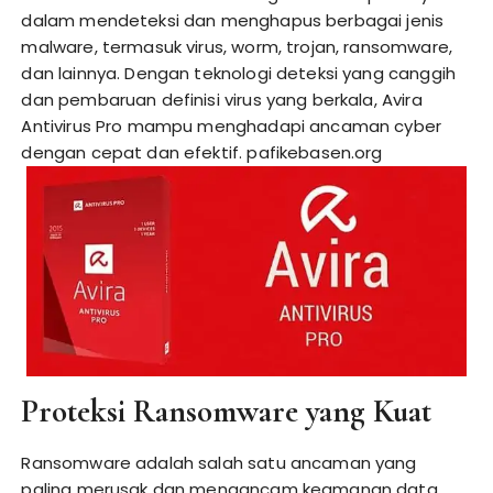
dalam mendeteksi dan menghapus berbagai jenis
malware, termasuk virus, worm, trojan, ransomware,
dan lainnya. Dengan teknologi deteksi yang canggih
dan pembaruan definisi virus yang berkala, Avira
Antivirus Pro mampu menghadapi ancaman cyber
dengan cepat dan efektif.
pafikebasen.org
Proteksi Ransomware yang Kuat
Ransomware adalah salah satu ancaman yang
paling merusak dan mengancam keamanan data