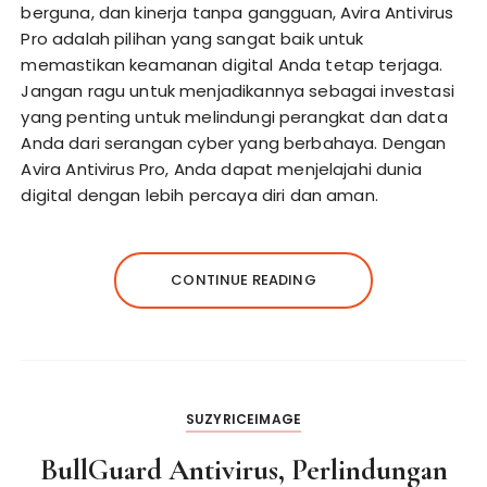
berguna, dan kinerja tanpa gangguan, Avira Antivirus
Pro adalah pilihan yang sangat baik untuk
memastikan keamanan digital Anda tetap terjaga.
Jangan ragu untuk menjadikannya sebagai investasi
yang penting untuk melindungi perangkat dan data
Anda dari serangan cyber yang berbahaya. Dengan
Avira Antivirus Pro, Anda dapat menjelajahi dunia
digital dengan lebih percaya diri dan aman.
CONTINUE READING
SUZYRICEIMAGE
BullGuard Antivirus, Perlindungan