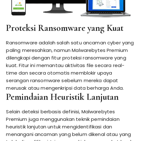
Proteksi Ransomware yang Kuat
Ransomware adalah salah satu ancaman cyber yang
paling meresahkan, namun Malwarebytes Premium
dilengkapi dengan fitur proteksi ransomware yang
kuat. Fitur ini memantau aktivitas file secara real-
time dan secara otomatis memblokir upaya
serangan ransomware sebelum mereka dapat
merusak atau mengenkripsi data berharga Anda.
Pemindaian Heuristik Lanjutan
Selain deteksi berbasis definisi, Malwarebytes
Premium juga menggunakan teknik pemindaian
heuristik lanjutan untuk mengidentifikasi dan
menangani ancaman yang belum dikenal atau yang