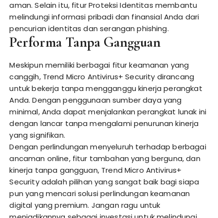
aman. Selain itu, fitur Proteksi Identitas membantu
melindungi informasi pribadi dan finansial Anda dari
pencurian identitas dan serangan phishing.
Performa Tanpa Gangguan
Meskipun memiliki berbagai fitur keamanan yang
canggih, Trend Micro Antivirus+ Security dirancang
untuk bekerja tanpa mengganggu kinerja perangkat
Anda. Dengan penggunaan sumber daya yang
minimal, Anda dapat menjalankan perangkat lunak ini
dengan lancar tanpa mengalami penurunan kinerja
yang signifikan.
Dengan perlindungan menyeluruh terhadap berbagai
ancaman online, fitur tambahan yang berguna, dan
kinerja tanpa gangguan, Trend Micro Antivirus+
Security adalah pilihan yang sangat baik bagi siapa
pun yang mencari solusi perlindungan keamanan
digital yang premium. Jangan ragu untuk
menjadikannya sebagai investasi untuk melindungi