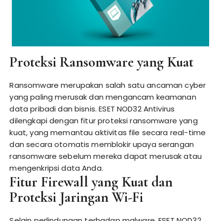
Proteksi Ransomware yang Kuat
Ransomware merupakan salah satu ancaman cyber
yang paling merusak dan mengancam keamanan
data pribadi dan bisnis. ESET NOD32 Antivirus
dilengkapi dengan fitur proteksi ransomware yang
kuat, yang memantau aktivitas file secara real-time
dan secara otomatis memblokir upaya serangan
ransomware sebelum mereka dapat merusak atau
mengenkripsi data Anda.
Fitur Firewall yang Kuat dan
Proteksi Jaringan Wi-Fi
Selain perlindungan terhadap malware, ESET NOD32