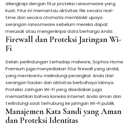
dilengkapi dengan fitur proteksi ransomware yang
kuat. Fitur ini memantau aktivitas file secara real-
time dan secara otomatis memblokir upaya
serangan ransomware sebelum mereka dapat
merusak atau mengenkripsi data berharga Anda.
Firewall dan Proteksi Jaringan Wi-
Fi
Selain perlindungan terhadap malware, Sophos Home
Premium juga menyediakan fitur firewall yang andal,
yang membantu melindungi perangkat Anda dari
serangan hacker dan aktivitas berbahaya lainnya.
Proteksi Jaringan Wi-Fi yang disediakan juga
memastikan bahwa koneksi internet Anda aman dan
terlindungi saat terhubung ke jaringan Wi-Fi publik.
Manajemen Kata Sandi yang Aman
dan Proteksi Identitas