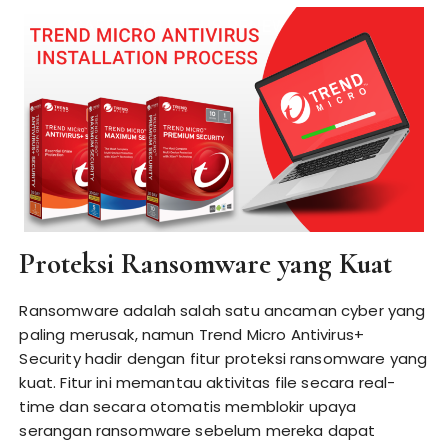
Proteksi Ransomware yang Kuat
Ransomware adalah salah satu ancaman cyber yang
paling merusak, namun Trend Micro Antivirus+
Security hadir dengan fitur proteksi ransomware yang
kuat. Fitur ini memantau aktivitas file secara real-
time dan secara otomatis memblokir upaya
serangan ransomware sebelum mereka dapat