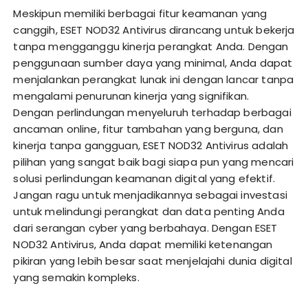
Meskipun memiliki berbagai fitur keamanan yang
canggih, ESET NOD32 Antivirus dirancang untuk bekerja
tanpa mengganggu kinerja perangkat Anda. Dengan
penggunaan sumber daya yang minimal, Anda dapat
menjalankan perangkat lunak ini dengan lancar tanpa
mengalami penurunan kinerja yang signifikan.
Dengan perlindungan menyeluruh terhadap berbagai
ancaman online, fitur tambahan yang berguna, dan
kinerja tanpa gangguan, ESET NOD32 Antivirus adalah
pilihan yang sangat baik bagi siapa pun yang mencari
solusi perlindungan keamanan digital yang efektif.
Jangan ragu untuk menjadikannya sebagai investasi
untuk melindungi perangkat dan data penting Anda
dari serangan cyber yang berbahaya. Dengan ESET
NOD32 Antivirus, Anda dapat memiliki ketenangan
pikiran yang lebih besar saat menjelajahi dunia digital
yang semakin kompleks.