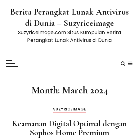
S
Berita Perangkat Lunak Antivirus
k
i
di Dunia – Suzyriceimage
p
Suzyriceimage.com Situs Kumpulan Berita
t
Perangkat Lunak Antivirus di Dunia
o
c
o
n
t
e
Month:
March 2024
n
t
SUZYRICEIMAGE
Keamanan Digital Optimal dengan
Sophos Home Premium