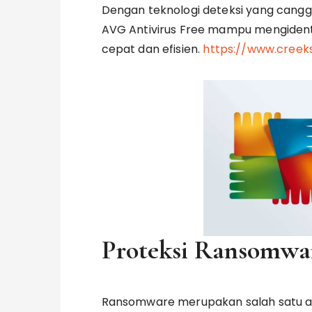
Dengan teknologi deteksi yang canggi
AVG Antivirus Free mampu mengiden
cepat dan efisien.
https://www.creek
Proteksi Ransomwa
Ransomware merupakan salah satu a