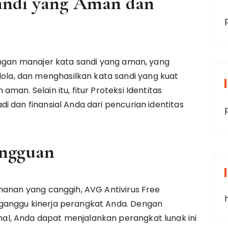
ndi yang Aman dan
engan manajer kata sandi yang aman, yang
a, dan menghasilkan kata sandi yang kuat
an. Selain itu, fitur Proteksi Identitas
i dan finansial Anda dari pencurian identitas
ngguan
manan yang canggih, AVG Antivirus Free
ganggu kinerja perangkat Anda. Dengan
l, Anda dapat menjalankan perangkat lunak ini