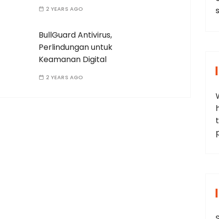
2 YEARS AGO
BullGuard Antivirus,
Perlindungan untuk
Keamanan Digital
2 YEARS AGO
t