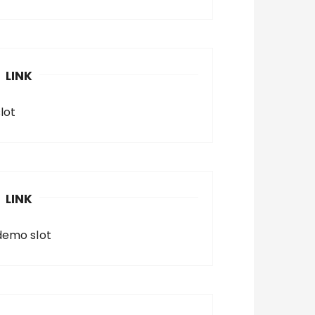
LINK
lot
LINK
demo slot