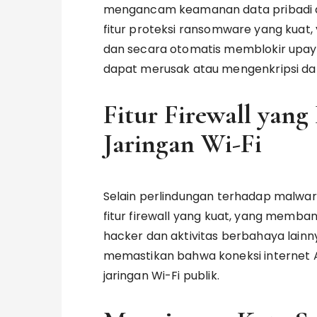
mengancam keamanan data pribadi dan
fitur proteksi ransomware yang kuat,
dan secara otomatis memblokir upa
dapat merusak atau mengenkripsi da
Fitur Firewall yang
Jaringan Wi-Fi
Selain perlindungan terhadap malware
fitur firewall yang kuat, yang memba
hacker dan aktivitas berbahaya lainnya.
memastikan bahwa koneksi internet A
jaringan Wi-Fi publik.