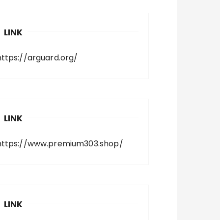
LINK
https://arguard.org/
LINK
https://www.premium303.shop/
LINK