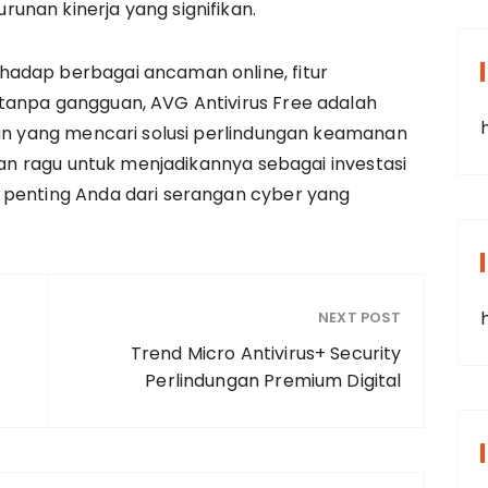
nan kinerja yang signifikan.
adap berbagai ancaman online, fitur
tanpa gangguan, AVG Antivirus Free adalah
pun yang mencari solusi perlindungan keamanan
ngan ragu untuk menjadikannya sebagai investasi
 penting Anda dari serangan cyber yang
NEXT POST
Trend Micro Antivirus+ Security
Perlindungan Premium Digital