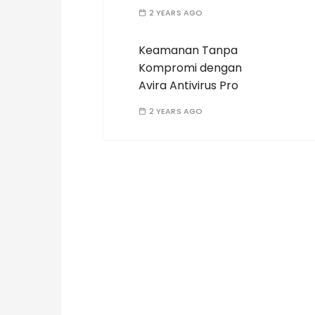
2 YEARS AGO
Keamanan Tanpa
Kompromi dengan
Avira Antivirus Pro
2 YEARS AGO