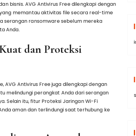
 bisnis. AVG Antivirus Free dilengkapi dengan
 yang memantau aktivitas file secara real-time
ya serangan ransomware sebelum mereka
ta Anda.
 Kuat dan Proteksi
, AVG Antivirus Free juga dilengkapi dengan
ntu melindungi perangkat Anda dari serangan
 Selain itu, fitur Proteksi Jaringan Wi-Fi
nda aman dan terlindungi saat terhubung ke