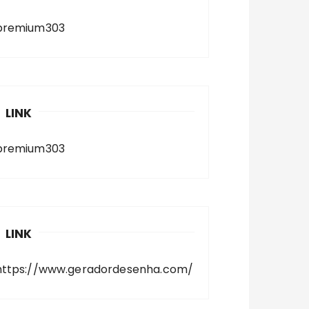
premium303
LINK
premium303
LINK
https://www.geradordesenha.com/