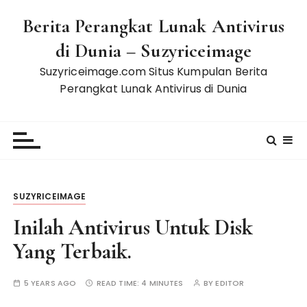
S
Berita Perangkat Lunak Antivirus
k
i
di Dunia – Suzyriceimage
p
Suzyriceimage.com Situs Kumpulan Berita
t
Perangkat Lunak Antivirus di Dunia
o
c
o
n
t
e
n
SUZYRICEIMAGE
t
Inilah Antivirus Untuk Disk
Yang Terbaik.
5 YEARS AGO
READ TIME:
4 MINUTES
BY
EDITOR