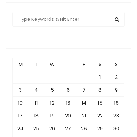
S
e
a
r
c
h
f
M
T
W
T
F
S
S
o
r
1
2
:
3
4
5
6
7
8
9
10
11
12
13
14
15
16
17
18
19
20
21
22
23
24
25
26
27
28
29
30